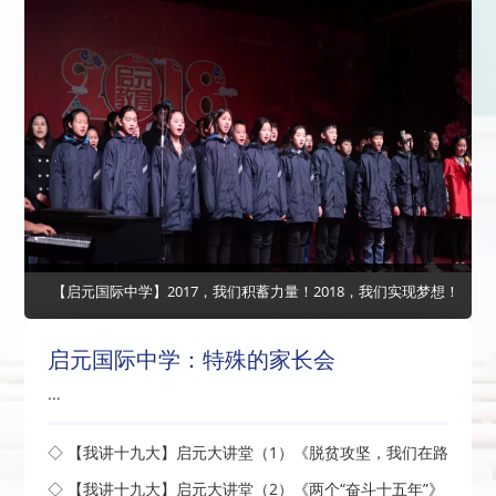
【启元国际中学】2017，我们积蓄力量！2018，我们实现梦想！
启元国际中学：特殊的家长会
...
◇ 【我讲十九大】启元大讲堂（1）《脱贫攻坚，我们在路
上》开讲了
◇ 【我讲十九大】启元大讲堂（2）《两个“奋斗十五年”》