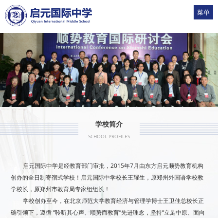
菜单
1
2
3
4
5
学校简介
SCHOOL PROFILES
启元国际中学是经教育部门审批，2015年7月由东方启元顺势教育机构
创办的全日制寄宿式学校！启元国际中学校长王耀生，原郑州外国语学校教
学校长，原郑州市教育局专家组组长！
学校创办至今，在北京师范大学教育经济与管理学博士王卫佳总校长正
确引领下，遵循 “聆听其心声、顺势而教育”先进理念，坚持“立足中原、面向