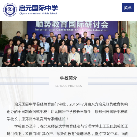
菜单
1
2
3
4
5
学校简介
SCHOOL PROFILES
启元国际中学是经教育部门审批，2015年7月由东方启元顺势教育机构
创办的全日制寄宿式学校！启元国际中学校长王耀生，原郑州外国语学校教
学校长，原郑州市教育局专家组组长！
学校创办至今，在北京师范大学教育经济与管理学博士王卫佳总校长正
确引领下，遵循 “聆听其心声、顺势而教育”先进理念，坚持“立足中原、面向