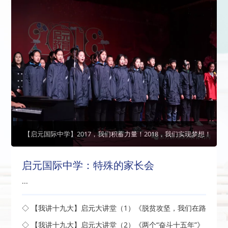
【启元国际中学】2017，我们积蓄力量！2018，我们实现梦想！
启元国际中学：特殊的家长会
...
◇ 【我讲十九大】启元大讲堂（1）《脱贫攻坚，我们在路
上》开讲了
◇ 【我讲十九大】启元大讲堂（2）《两个“奋斗十五年”》