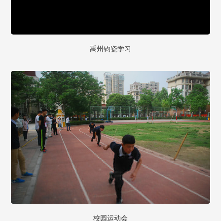
禹州钧瓷学习
校园运动会