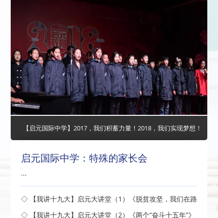
【启元国际中学】2017，我们积蓄力量！2018，我们实现梦想！
启元国际中学：特殊的家长会
...
◇ 【我讲十九大】启元大讲堂（1）《脱贫攻坚，我们在路
上》开讲了
◇ 【我讲十九大】启元大讲堂（2）《两个“奋斗十五年”》