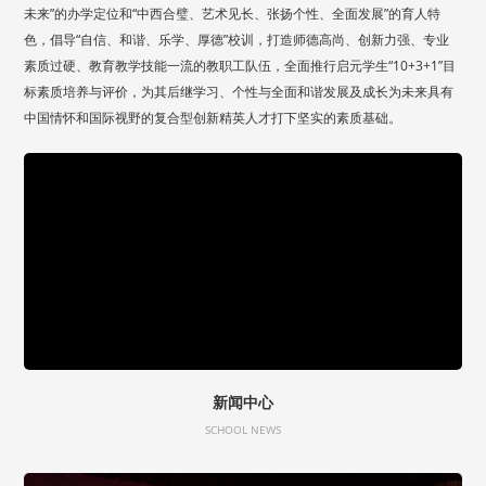
未来”的办学定位和“中西合璧、艺术见长、张扬个性、全面发展”的育人特
色，倡导“自信、和谐、乐学、厚德”校训，打造师德高尚、创新力强、专业
素质过硬、教育教学技能一流的教职工队伍，全面推行启元学生“10+3+1”目
标素质培养与评价，为其后继学习、个性与全面和谐发展及成长为未来具有
中国情怀和国际视野的复合型创新精英人才打下坚实的素质基础。
新闻中心
SCHOOL NEWS