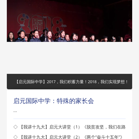
【启元国际中学】2017，我们积蓄力量！2018，我们实现梦想！
启元国际中学：特殊的家长会
...
◇ 【我讲十九大】启元大讲堂（1）《脱贫攻坚，我们在路
上》开讲了
◇ 【我讲十九大】启元大讲堂（2）《两个“奋斗十五年”》