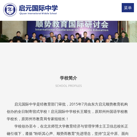
菜单
1
2
3
4
5
学校简介
SCHOOL PROFILES
启元国际中学是经教育部门审批，2015年7月由东方启元顺势教育机构
创办的全日制寄宿式学校！启元国际中学校长王耀生，原郑州外国语学校教
学校长，原郑州市教育局专家组组长！
学校创办至今，在北京师范大学教育经济与管理学博士王卫佳总校长正
确引领下，遵循 “聆听其心声、顺势而教育”先进理念，坚持“立足中原、面向