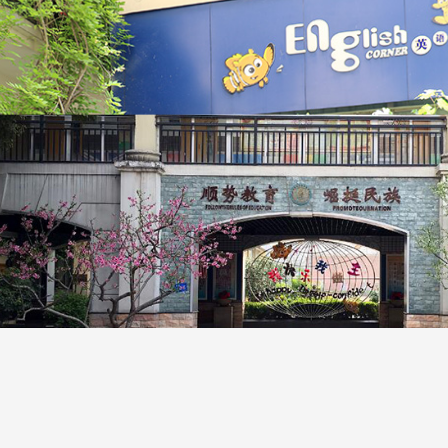
数学
教室
校园桃李树
校园美景