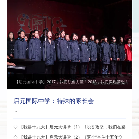
【启元国际中学】2017，我们积蓄力量！2018，我们实现梦想！
启元国际中学：特殊的家长会
...
◇ 【我讲十九大】启元大讲堂（1）《脱贫攻坚，我们在路
上》开讲了
◇ 【我讲十九大】启元大讲堂（2）《两个“奋斗十五年”》