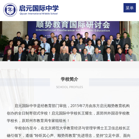
菜单
1
2
3
4
5
学校简介
SCHOOL PROFILES
启元国际中学是经教育部门审批，2015年7月由东方启元顺势教育机构
创办的全日制寄宿式学校！启元国际中学校长王耀生，原郑州外国语学校教
学校长，原郑州市教育局专家组组长！
学校创办至今，在北京师范大学教育经济与管理学博士王卫佳总校长正
确引领下，遵循 “聆听其心声、顺势而教育”先进理念，坚持“立足中原、面向