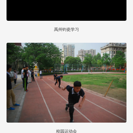
禹州钧瓷学习
校园运动会