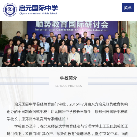
菜单
1
2
3
4
5
学校简介
SCHOOL PROFILES
启元国际中学是经教育部门审批，2015年7月由东方启元顺势教育机构
创办的全日制寄宿式学校！启元国际中学校长王耀生，原郑州外国语学校教
学校长，原郑州市教育局专家组组长！
学校创办至今，在北京师范大学教育经济与管理学博士王卫佳总校长正
确引领下，遵循 “聆听其心声、顺势而教育”先进理念，坚持“立足中原、面向