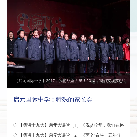
【启元国际中学】2017，我们积蓄力量！2018，我们实现梦想！
启元国际中学：特殊的家长会
...
◇ 【我讲十九大】启元大讲堂（1）《脱贫攻坚，我们在路
上》开讲了
◇ 【我讲十九大】启元大讲堂（2）《两个“奋斗十五年”》