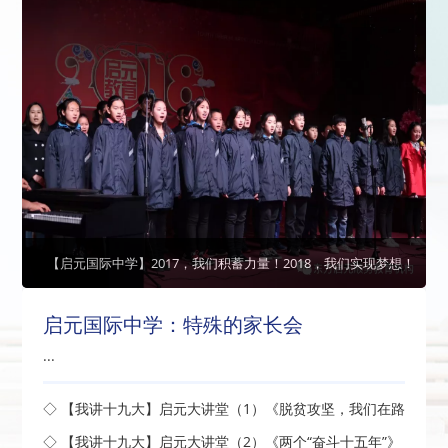
【启元国际中学】2017，我们积蓄力量！2018，我们实现梦想！
启元国际中学：特殊的家长会
...
◇ 【我讲十九大】启元大讲堂（1）《脱贫攻坚，我们在路
上》开讲了
◇ 【我讲十九大】启元大讲堂（2）《两个“奋斗十五年”》