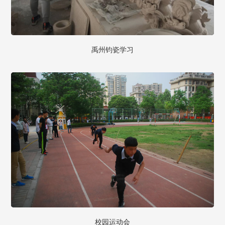
禹州钧瓷学习
校园运动会