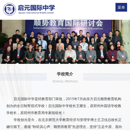
菜单
1
2
3
4
5
学校简介
SCHOOL PROFILES
启元国际中学是经教育部门审批，2015年7月由东方启元顺势教育机构
创办的全日制寄宿式学校！启元国际中学校长王耀生，原郑州外国语学校教
学校长，原郑州市教育局专家组组长！
学校创办至今，在北京师范大学教育经济与管理学博士王卫佳总校长正
确引领下，遵循 “聆听其心声、顺势而教育”先进理念，坚持“立足中原、面向