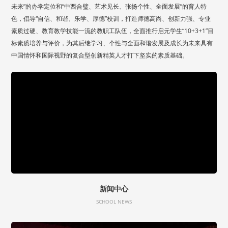
未来”的办学定位和“中西合璧、艺术见长、张扬个性、全面发展”的育人特
色，倡导“自信、和谐、乐学、厚德”校训，打造师德高尚、创新力强、专业
素质过硬、教育教学技能一流的教职工队伍，全面推行启元学生“10+3+1”目
标素质培养与评价，为其后继学习、个性与全面和谐发展及成长为未来具有
中国情怀和国际视野的复合型创新精英人才打下坚实的素质基础。
新闻中心
SCHOOL NEWS