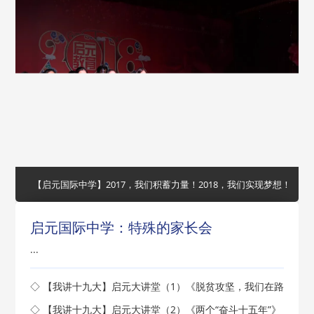
【启元国际中学】2017，我们积蓄力量！2018，我们实现梦想！
启元国际中学：特殊的家长会
...
◇ 【我讲十九大】启元大讲堂（1）《脱贫攻坚，我们在路
上》开讲了
◇ 【我讲十九大】启元大讲堂（2）《两个“奋斗十五年”》