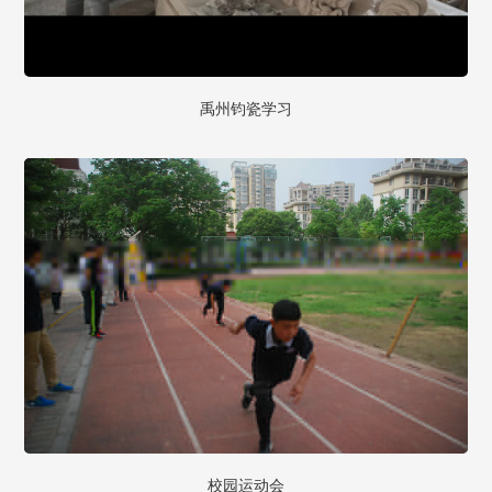
禹州钧瓷学习
校园运动会