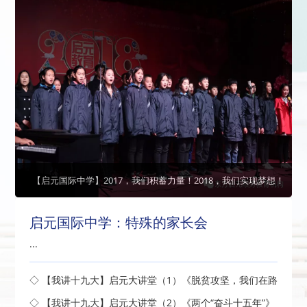
【启元国际中学】2017，我们积蓄力量！2018，我们实现梦想！
启元国际中学：特殊的家长会
...
◇ 【我讲十九大】启元大讲堂（1）《脱贫攻坚，我们在路
上》开讲了
◇ 【我讲十九大】启元大讲堂（2）《两个“奋斗十五年”》