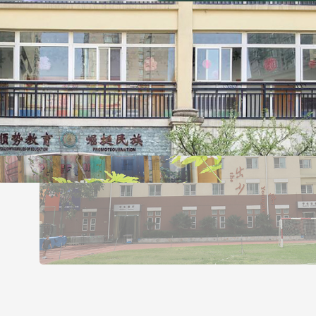
科
美景
数学趣味室
校园美景