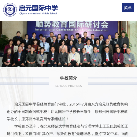
菜单
1
2
3
4
5
学校简介
SCHOOL PROFILES
启元国际中学是经教育部门审批，2015年7月由东方启元顺势教育机构
创办的全日制寄宿式学校！启元国际中学校长王耀生，原郑州外国语学校教
学校长，原郑州市教育局专家组组长！
学校创办至今，在北京师范大学教育经济与管理学博士王卫佳总校长正
确引领下，遵循 “聆听其心声、顺势而教育”先进理念，坚持“立足中原、面向