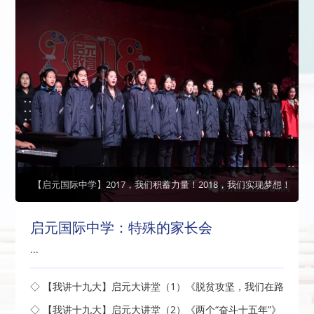
【启元国际中学】2017，我们积蓄力量！2018，我们实现梦想！
启元国际中学：特殊的家长会
...
◇ 【我讲十九大】启元大讲堂（1）《脱贫攻坚，我们在路
上》开讲了
◇ 【我讲十九大】启元大讲堂（2）《两个“奋斗十五年”》