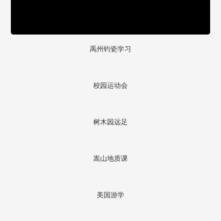
禹州钧瓷学习
校园运动会
树木园远足
嵩山地质课
美国游学