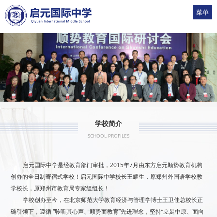
菜单
1
2
3
4
5
学校简介
SCHOOL PROFILES
启元国际中学是经教育部门审批，2015年7月由东方启元顺势教育机构
创办的全日制寄宿式学校！启元国际中学校长王耀生，原郑州外国语学校教
学校长，原郑州市教育局专家组组长！
学校创办至今，在北京师范大学教育经济与管理学博士王卫佳总校长正
确引领下，遵循 “聆听其心声、顺势而教育”先进理念，坚持“立足中原、面向