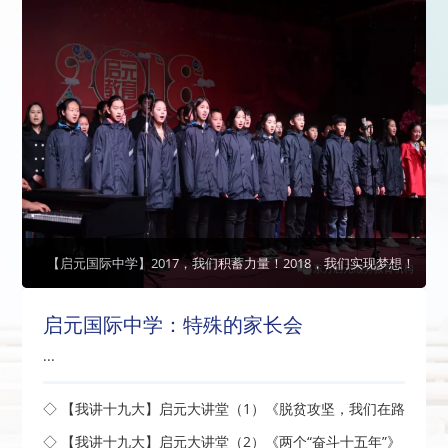
【启元国际中学】2017，我们积蓄力量！2018，我们实现梦想！
启元国际中学：特殊的家长会
...
◇ 【我讲十九大】启元大讲堂（1）《脱贫攻坚，我们在路
上》开讲了
◇ 【我讲十九大】启元大讲堂（2）《两个“奋斗十五年”》