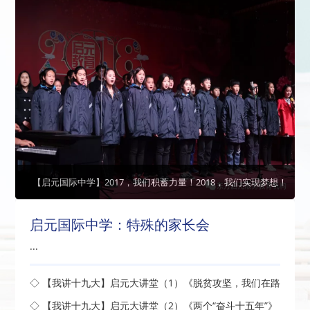
【启元国际中学】2017，我们积蓄力量！2018，我们实现梦想！
启元国际中学：特殊的家长会
...
◇ 【我讲十九大】启元大讲堂（1）《脱贫攻坚，我们在路
上》开讲了
◇ 【我讲十九大】启元大讲堂（2）《两个“奋斗十五年”》