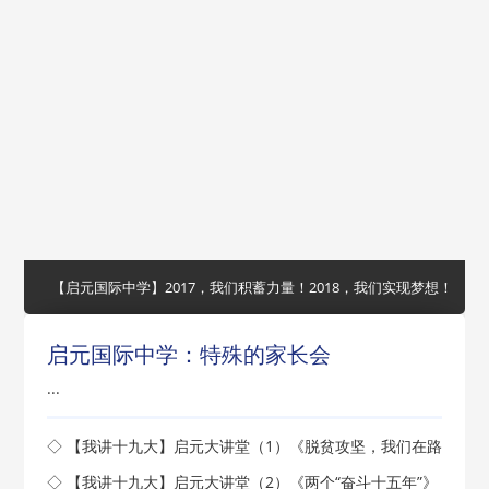
【启元国际中学】2017，我们积蓄力量！2018，我们实现梦想！
启元国际中学：特殊的家长会
...
◇ 【我讲十九大】启元大讲堂（1）《脱贫攻坚，我们在路
上》开讲了
◇ 【我讲十九大】启元大讲堂（2）《两个“奋斗十五年”》