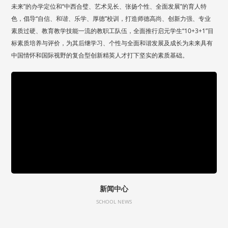
未来”的办学定位和“中西合璧、艺术见长、张扬个性、全面发展”的育人特
色，倡导“自信、和谐、乐学、厚德”校训，打造师德高尚、创新力强、专业
素质过硬、教育教学技能一流的教职工队伍，全面推行启元学生“10+3+1”目
标素质培养与评价，为其后继学习、个性与全面和谐发展及成长为未来具有
中国情怀和国际视野的复合型创新精英人才打下坚实的素质基础。
新闻中心
SCHOOL NEWS