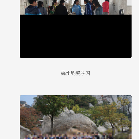
禹州钧瓷学习