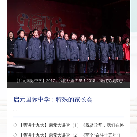
【启元国际中学】2017，我们积蓄力量！2018，我们实现梦想！
启元国际中学：特殊的家长会
...
◇ 【我讲十九大】启元大讲堂（1）《脱贫攻坚，我们在路
上》开讲了
◇ 【我讲十九大】启元大讲堂（2）《两个“奋斗十五年”》